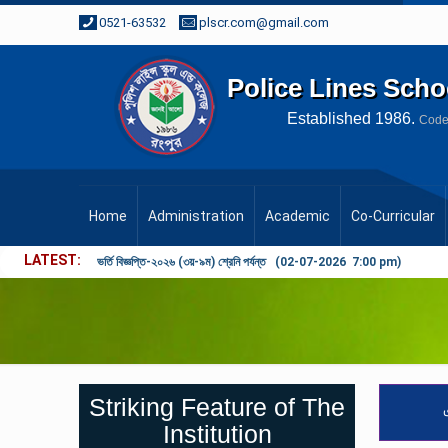
0521-63532
plscr.com@gmail.com
Police Lines Scho
Established
1986.
Cod
Home
Administration
Academic
Co-Curricular
LATEST
প্রতিষ্ঠান বন্ধের বিজ্ঞপ্তি (21-05-2026 1:12 pm)
Striking Feature of The
Institution