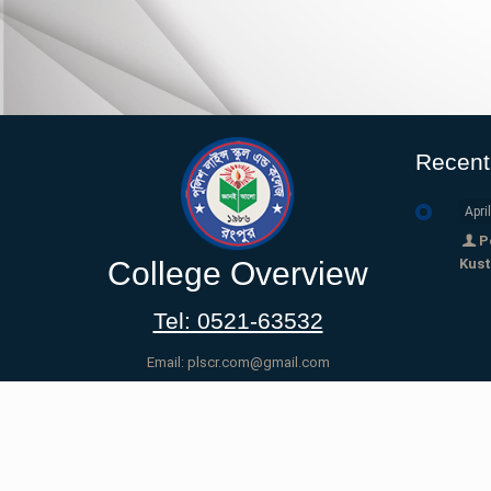
Recen
Apri
P
College Overview
Kust
Tel: 0521-63532
Email: plscr.com@gmail.com