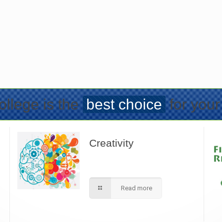
llege is the
best choice
for your
Creativity
We apply best method to increse
students creativity in our school.
Read more