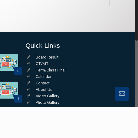
Quick Links
Board Result
CT/MT
Term/Class Final
0
Calendar
Contact
About Us
Video Gallery
1
Photo Gallery
Online Class
0