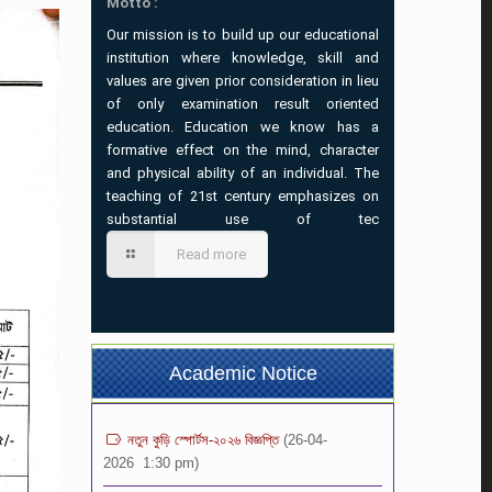
Motto :
Our mission is to build up our educational
institution where knowledge, skill and
values are given prior consideration in lieu
of only examination result oriented
education. Education we know has a
formative effect on the mind, character
and physical ability of an individual. The
teaching of 21st century emphasizes on
substantial use of tec
ভর্তি বিজ্ঞপ্তি-২০২৬ (৩য়-৯ম) শ্রেনি পর্যন্ত
(02-07-
2026 7:00 pm)
Read more
প্রতিষ্ঠান বন্ধের বিজ্ঞপ্তি
(21-05-2026 1:12 pm)
১০ম শ্রেণির অভিভাবক সমাবেশ এর বিজ্ঞপ্তি
(04-05-
2026 8:37 am)
Academic Notice
নতুন কুড়ি স্পোর্টস-২০২৬ বিজ্ঞপ্তি
(26-04-
2026 1:30 pm)
সংবাদ বিজ্ঞপ্তি
(10-04-2026 3:06 pm)