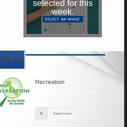
selected for this
week.
SELECT AN IMAGE.
 Child
Recreation
Oh, recreation, great recreation. great
recreation. great recreation. great
recreation.
Read more