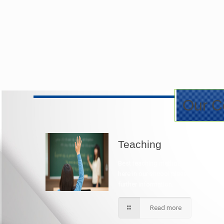
Our Co
Teaching
Best teaching method being applied
here in our shcool please contact for
further information.
Read more