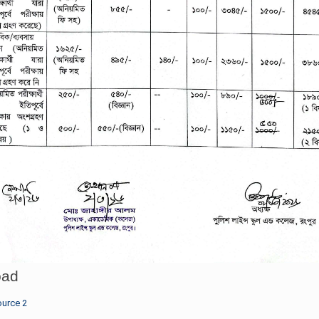
oad
urce 2