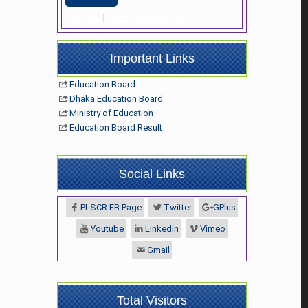
Register
|
Lost your password?
Important Links
Education Board
Dhaka Education Board
Ministry of Education
Education Board Result
Social Links
PLSCR FB Page
Twitter
GPlus
Youtube
Linkedin
Vimeo
Gmail
Total Visitors