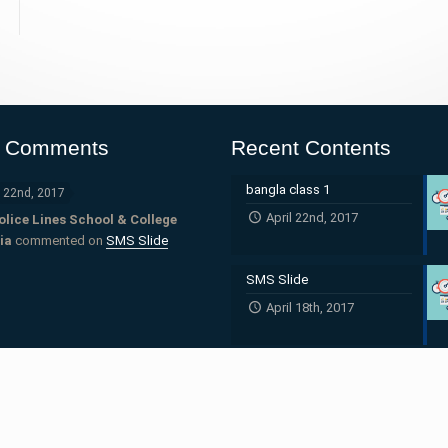
t Comments
Recent Contents
bangla class 1
l 22nd, 2017
April 22nd, 2017
olice Lines School & College
ia
commented on
SMS Slide
SMS Slide
April 18th, 2017
Class kg dg content bangla
April 17th, 2017