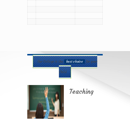
Our College is the
best choice
for your
Child
Teaching
Best teaching
method being
applied here in our
shcool please
contact for further