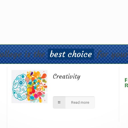
ollege is the
best choice
for your
Creativity
d
We apply best method to increse
r
students creativity in our school.
Read more