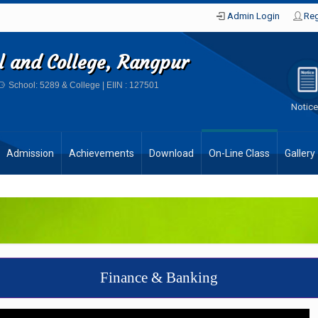
Admin Login
Reg
ol and College, Rangpur
School: 5289 & College | EIIN : 127501
Notic
Admission
Achievements
Download
On-Line Class
Gallery
Finance & Banking