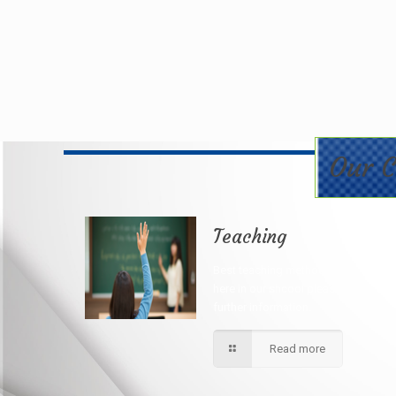
Our C
Teaching
Best teaching method being applie
here in our shcool please contact fo
further information.
Read more