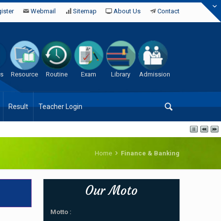
ister
Webmail
Sitemap
About Us
Contact
es
Resource
Routine
Exam
Library
Admission
Result
Teacher Login
Home
Finance & Banking
Our Moto
Motto :