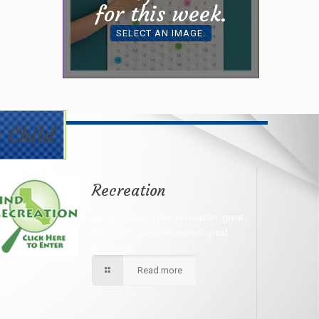
for this week.
SELECT AN IMAGE.
 Child
Recreation
Oh, recreation, great recreation. great
recreation. great recreation. great
recreation.
Read more