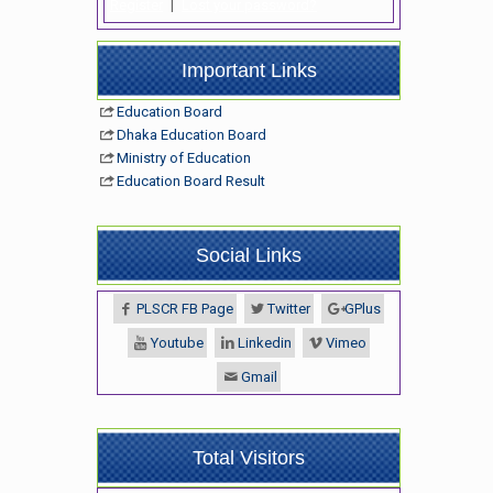
Register
|
Lost your password?
Important Links
Education Board
Dhaka Education Board
Ministry of Education
Education Board Result
Social Links
PLSCR FB Page
Twitter
GPlus
Youtube
Linkedin
Vimeo
Gmail
Total Visitors