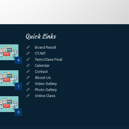
Quick Links
Board Result
CT/MT
Term/Class Final
0
Calendar
Contact
About Us
Video Gallery
1
Photo Gallery
Online Class
0