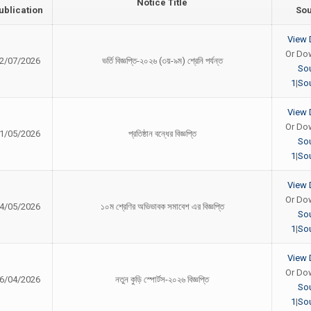
Notice Title
ublication
So
View 
Or Do
2/07/2026
ভর্তি বিজ্ঞপ্তি-২০২৬ (৩য়-৯ম) শ্রেনি পর্যন্ত
So
1
|
Sou
View 
Or Do
1/05/2026
প্রতিষ্ঠান বন্ধের বিজ্ঞপ্তি
So
1
|
Sou
View 
Or Do
4/05/2026
১০ম শ্রেণির অভিভাবক সমাবেশ এর বিজ্ঞপ্তি
So
1
|
Sou
View 
Or Do
6/04/2026
নতুন কুড়ি স্পোর্টস-২০২৬ বিজ্ঞপ্তি
So
1
|
Sou