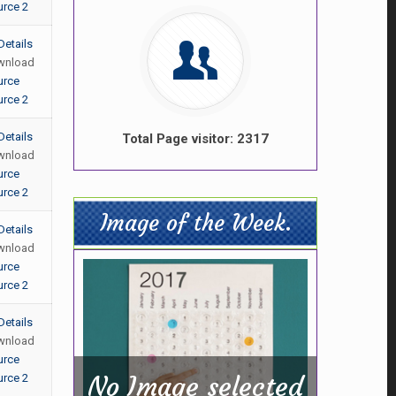
rce 2
Details
wnload
urce
rce 2
Details
Total Page visitor: 2317
wnload
urce
rce 2
Image of the Week.
Details
wnload
urce
rce 2
Details
wnload
urce
No Image selected
rce 2