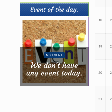
Event of the day.
18
2
19
2
NO EVENT
We don't have
any event today.
20
2
21
2