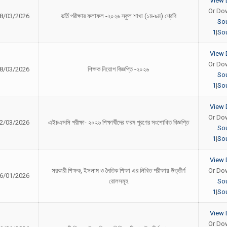
View 
Or Do
8/03/2026
ভর্তি পরীক্ষার ফলাফল -২০২৬ স্কুল শাখা (১ম-৯ম) শ্রেণি
So
1
|
Sou
View 
Or Do
8/03/2026
শিক্ষক নিয়োগ বিজ্ঞপ্তি -২০২৬
So
1
|
Sou
View 
Or Do
2/03/2026
এইচএসসি পরীক্ষা- ২০২৬ শিক্ষার্থীদের ফরম পূরণের সংশোধিত বিজ্ঞপ্তি
So
1
|
Sou
View 
সরকারী শিক্ষক, ইসলাম ও নৈতিক শিক্ষা এর লিখিত পরীক্ষায় উত্তীর্ণ
Or Do
6/01/2026
রোলসমূহ
So
1
|
Sou
View 
Or Do