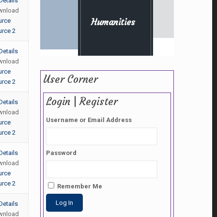
Details
wnload
Humanities
urce
rce 2
Details
wnload
urce
User Corner
rce 2
Login | Register
Details
wnload
Username or Email Address
urce
rce 2
Details
Password
wnload
urce
rce 2
Remember Me
Details
wnload