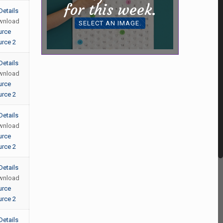
for this week.
Details
wnload
SELECT AN IMAGE.
urce
rce 2
Details
wnload
urce
rce 2
Details
wnload
urce
rce 2
Details
wnload
urce
rce 2
Details