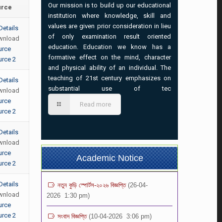
Our mission is to build up our educational
urce
institution where knowledge, skill and
values are given prior consideration in lieu
Details
of only examination result oriented
wnload
education. Education we know has a
urce
formative effect on the mind, character
rce 2
and physical ability of an individual. The
teaching of 21st century emphasizes on
Details
ভর্তি বিজ্ঞপ্তি-২০২৬ (৩য়-৯ম) শ্রেনি পর্যন্ত
(02-07-
substantial use of tec
wnload
2026 7:00 pm)
urce
Read more
rce 2
প্রতিষ্ঠান বন্ধের বিজ্ঞপ্তি
(21-05-2026 1:12 pm)
Details
১০ম শ্রেণির অভিভাবক সমাবেশ এর বিজ্ঞপ্তি
(04-05-
wnload
2026 8:37 am)
urce
Academic Notice
rce 2
নতুন কুড়ি স্পোর্টস-২০২৬ বিজ্ঞপ্তি
(26-04-
2026 1:30 pm)
Details
wnload
সংবাদ বিজ্ঞপ্তি
(10-04-2026 3:06 pm)
urce
rce 2
এইচএসসি পরীক্ষা- ২০২৬ পরীক্ষার্থীদের নোটিশ।
(26-