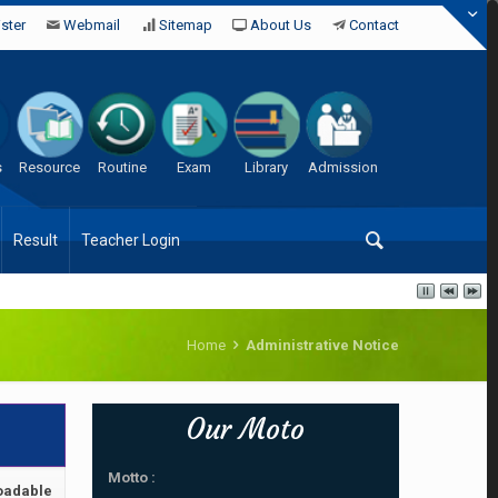
ster
Webmail
Sitemap
About Us
Contact
s
Resource
Routine
Exam
Library
Admission
Result
Teacher Login
Home
Administrative Notice
Our Moto
Motto :
oadable