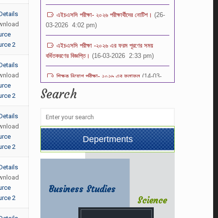
03-2026 4:02 pm)
Details
wnload
এইচএসসি পরীক্ষা -২০২৬ এর ফরম পূরণের সময়
urce
বর্ধিতকরণের বিজ্ঞপ্তি।
(16-03-2026 2:33 pm)
rce 2
শিক্ষক নিয়োগ পরীক্ষা- ২০২৬ এর ফলাফল
(14-03-
Details
2026 11:04 pm)
wnload
urce
Search
ভর্তি পরীক্ষার ফলাফল -২০২৬ স্কুল শাখা (১ম-৯ম)
rce 2
শ্রেণি
(08-03-2026 2:32 pm)
Details
শিক্ষক নিয়োগ বিজ্ঞপ্তি -২০২৬
(08-03-
wnload
2026 12:00 pm)
urce
Depertments
rce 2
Details
wnload
Business Studies
urce
rce 2
Science