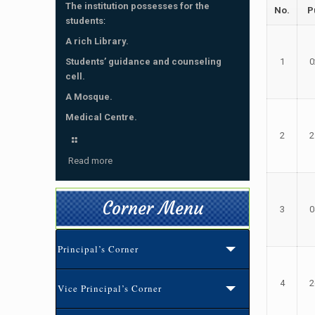
The institution possesses for the
No.
P
students
:
A rich Library.
Students’ guidance and counseling
1
0
cell.
A Mosque.
Medical Centre.
2
2
Read more
Corner Menu
3
0
Principal’s Corner
4
2
Vice Principal’s Corner