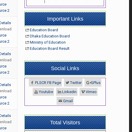
Register
|
Lost your password?
urce
rce 2
Important Links
Details
wnload
Education Board
urce
Dhaka Education Board
rce 2
Ministry of Education
Education Board Result
Details
wnload
urce
Social Links
rce 2
PLSCR FB Page
Twitter
GPlus
Details
wnload
Youtube
Linkedin
Vimeo
urce
Gmail
rce 2
Details
wnload
Total Visitors
urce