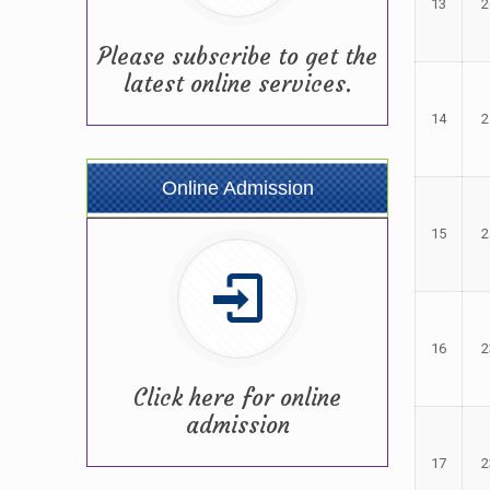
13
2
Please subscribe to get the
latest online services.
14
2
Online Admission
15
2
16
2
Click here for online
admission
17
2