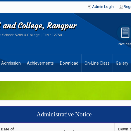
Admin Login
Regi
l and College, Rangpur
School: 5289 & College | EIIN : 127501
Notice
Admission
Achievements
Download
On-Line Class
Gallery
Administrative Notice
Date of
Downl