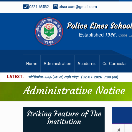
0521-63532
plscr.com@gmail.com
Police Lines Schoo
1986.
Established
Code
Home
Administration
Academic
Co-Curricular
LATEST
প্রতিষ্ঠান বন্ধের বিজ্ঞপ্তি (21-05-2026 1:12 pm)
Administrative Notice
Striking Feature of The
Institution
Sl