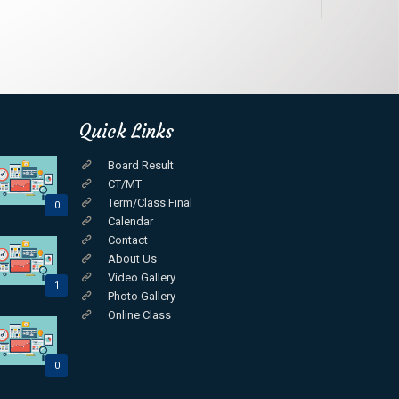
Quick Links
Board Result
CT/MT
Term/Class Final
0
Calendar
Contact
About Us
Video Gallery
1
Photo Gallery
Online Class
0