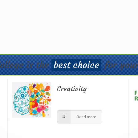
ollege is the
best choice
for your
Creativity
d
We apply best method to increse
r
students creativity in our school.
Read more