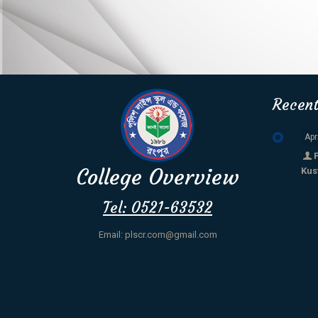
Recen
Apr
College Overview
Kus
Tel: 0521-63532
Email: plscr.com@gmail.com