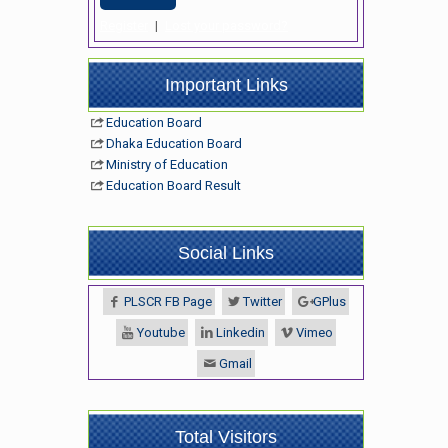
Register
|
Lost your password?
Important Links
Education Board
Dhaka Education Board
Ministry of Education
Education Board Result
Social Links
PLSCR FB Page
Twitter
GPlus
Youtube
Linkedin
Vimeo
Gmail
Total Visitors