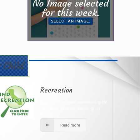
No Image selected
for this week.
SELECT AN IMAGE.
 Child
Recreation
Oh, recreation, great recreation. great
recreation. great recreation. great
recreation.
Read more