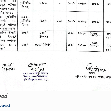
oad
ource 2