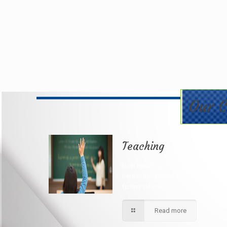
Our C
Teaching
Best teaching method being applie
here in our shcool please contact fo
further information.
Read more