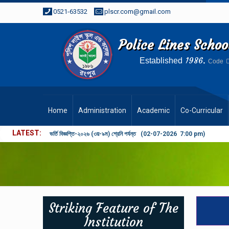
0521-63532
plscr.com@gmail.com
Police Lines Scho
1986.
Established
Code
Home
Administration
Academic
Co-Curricular
LATEST
প্রতিষ্ঠান বন্ধের বিজ্ঞপ্তি (21-05-2026 1:12 pm)
Striking Feature of The
Institution