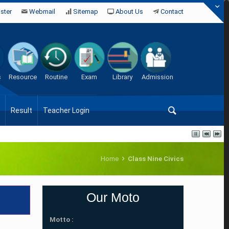
ster
Webmail
Sitemap
About Us
Contact
s
Resource
Routine
Exam
Library
Admission
Result
Teacher Login
Home
Class Nine Civics
Our Moto
Motto :