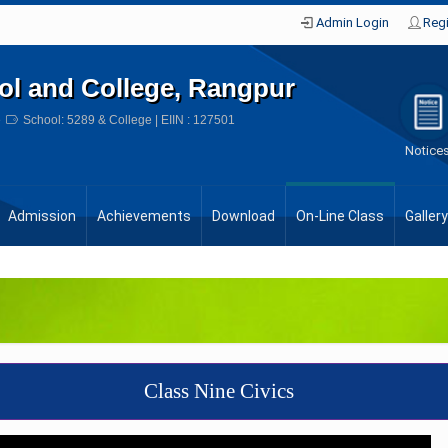
Admin Login
Regi
ol and College, Rangpur
e
School: 5289 & College | EIIN : 127501
Notice
Admission
Achievements
Download
On-Line Class
Gallery
Class Nine Civics