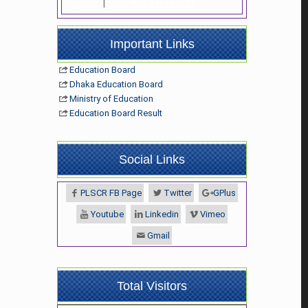
Register
|
Lost your password?
Important Links
Education Board
Dhaka Education Board
Ministry of Education
Education Board Result
Social Links
PLSCR FB Page
Twitter
GPlus
Youtube
Linkedin
Vimeo
Gmail
Total Visitors