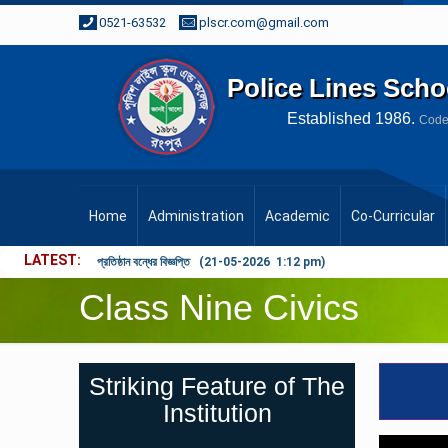
0521-63532
plscr.com@gmail.com
Police Lines Scho
Established
1986.
Cod
Home
Administration
Academic
Co-Curricular
LATEST
প্রতিষ্ঠান বন্ধের বিজ্ঞপ্তি (21-05-2026 1:12 pm)
Class Nine Civics
Striking Feature of The
Institution