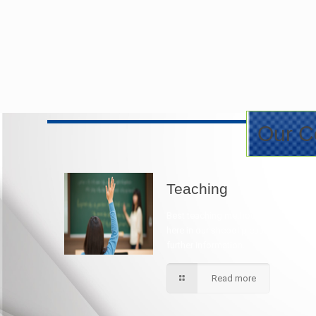
Our Co
Teaching
Best teaching method being applied
here in our shcool please contact for
further information.
Read more