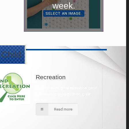
week.
SELECT AN IMAGE.
 Child
Recreation
Oh, recreation, great recreation. great
recreation. great recreation. great
recreation.
Read more