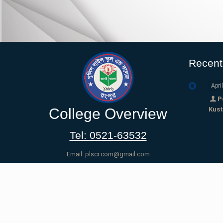
Recen
Apri
P
College Overview
Kust
Tel: 0521-63532
Email: plscr.com@gmail.com