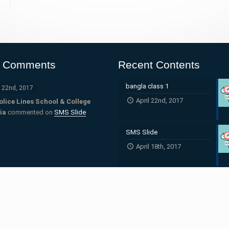
t Comments
Recent Contents
bangla class 1
l 22nd, 2017
April 22nd, 2017
olice Lines School & College
ia
commented on
SMS Slide
SMS Slide
April 18th, 2017
Class kg dg content bangla
April 17th, 2017