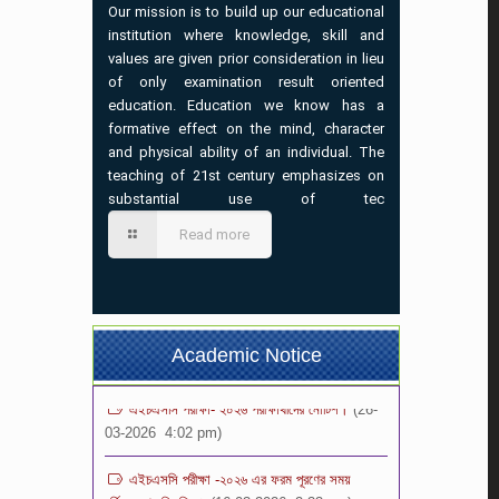
Our mission is to build up our educational
institution where knowledge, skill and
values are given prior consideration in lieu
ভর্তি বিজ্ঞপ্তি-২০২৬ (৩য়-৯ম) শ্রেনি পর্যন্ত
(02-07-
of only examination result oriented
2026 7:00 pm)
education. Education we know has a
formative effect on the mind, character
প্রতিষ্ঠান বন্ধের বিজ্ঞপ্তি
(21-05-2026 1:12 pm)
and physical ability of an individual. The
teaching of 21st century emphasizes on
১০ম শ্রেণির অভিভাবক সমাবেশ এর বিজ্ঞপ্তি
(04-05-
substantial use of tec
2026 8:37 am)
Read more
নতুন কুড়ি স্পোর্টস-২০২৬ বিজ্ঞপ্তি
(26-04-
2026 1:30 pm)
সংবাদ বিজ্ঞপ্তি
(10-04-2026 3:06 pm)
Academic Notice
এইচএসসি পরীক্ষা- ২০২৬ পরীক্ষার্থীদের নোটিশ।
(26-
03-2026 4:02 pm)
এইচএসসি পরীক্ষা -২০২৬ এর ফরম পূরণের সময়
বর্ধিতকরণের বিজ্ঞপ্তি।
(16-03-2026 2:33 pm)