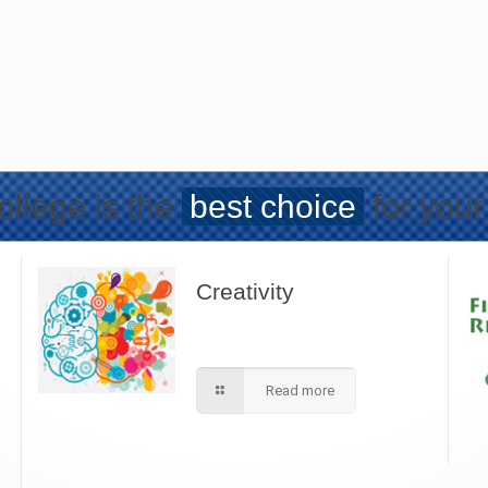
llege is the
best choice
for your
Creativity
We apply best method to increse
students creativity in our school.
Read more