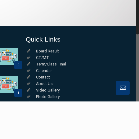
Quick Links
Board Result
CT/MT
Term/Class Final
0
Calendar
Contact
About Us
Video Gallery
1
Photo Gallery
Online Class
0